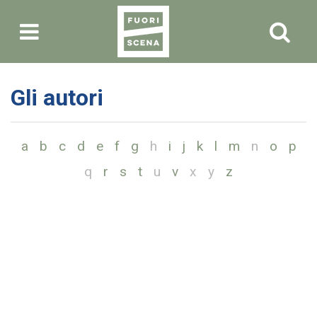
Gli autori
a
b
c
d
e
f
g
h
i
j
k
l
m
n
o
p
q
r
s
t
u
v
x
y
z