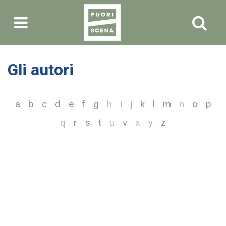
Gli autori
a
b
c
d
e
f
g
h
i
j
k
l
m
n
o
p
q
r
s
t
u
v
x
y
z