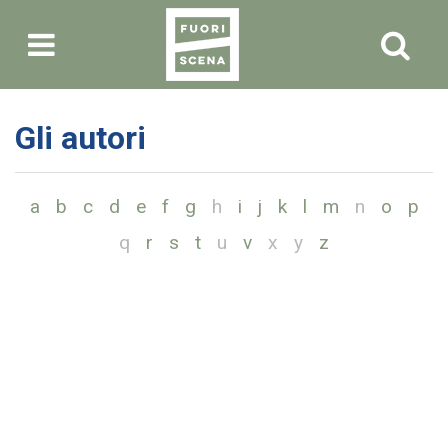
Gli autori
a
b
c
d
e
f
g
h
i
j
k
l
m
n
o
p
q
r
s
t
u
v
x
y
z